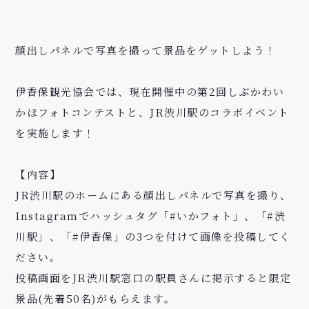
顔出しパネルで写真を撮って景品をゲットしよう！
伊香保観光協会では、現在開催中の第
2
回しぶかわい
かほフォトコンテストと、
JR
渋川駅のコラボイベント
を実施します！
【内容】
JR
渋川駅のホームにある顔出しパネルで写真を撮り、
Instagram
でハッシュタグ「
#
いかフォト」、「
#
渋
川駅」、「
#
伊香保」の
3
つを付けて画像を投稿してく
ださい。
投稿画面を
JR
渋川駅窓口の駅員さんに掲示すると限定
景品
(
先着
50
名
)
がもらえます。