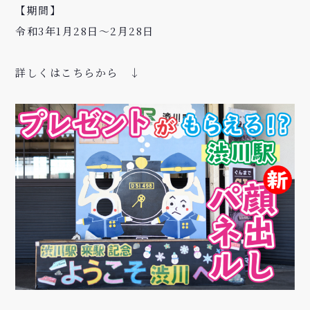
【期間】
令和
3
年
1
月
28
日～
2
月
28
日
詳しくはこちらから ↓