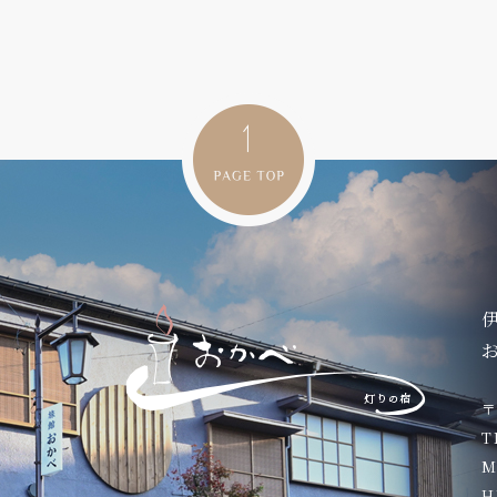
〒
T
M
H