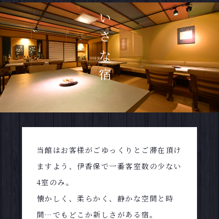
一番ちいさな宿
当館はお客様がごゆっくりとご滞在頂け
ますよう、伊香保で一番客室数の少ない
4室のみ。
懐かしく、柔らかく、静かな空間と時
間…でもどこか新しさがある宿。