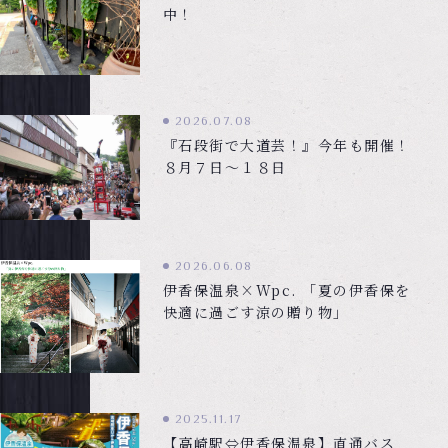
中！
2026.07.08
『石段街で大道芸！』今年も開催！
８月７日～１８日
2026.06.08
伊香保温泉×Wpc. 「夏の伊香保を
快適に過ごす涼の贈り物」
2025.11.17
【高崎駅⇔伊香保温泉】直通バス