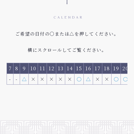
CALENDAR
ご希望の日付の○または△を押してください。
横にスクロールしてご覧ください。
7
8
9
10
11
12
13
14
15
16
17
18
19
20
-
-
△
×
×
×
×
×
〇
△
×
×
〇
〇