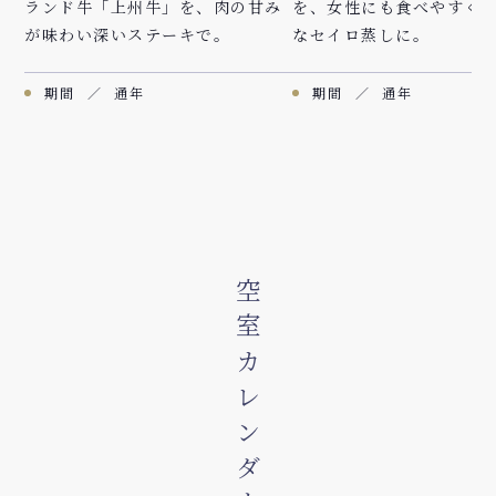
最高レベルの安全性をもつ群馬ブ
群馬のブランド豚「上州
ランド牛「上州牛」を、肉の甘み
を、女性にも食べやすく
が味わい深いステーキで。
なセイロ蒸しに。
期間
通年
期間
通年
空室カレンダー