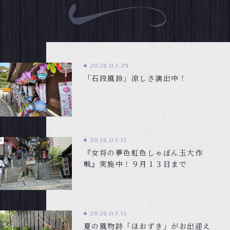
2026.07.29
「石段風鈴」涼しさ演出中！
2026.07.13
『女将の夢色虹色しゃぼん玉大作
戦』実施中！９月１３日まで
2026.07.13
夏の風物詩「ほおずき」がお出迎え